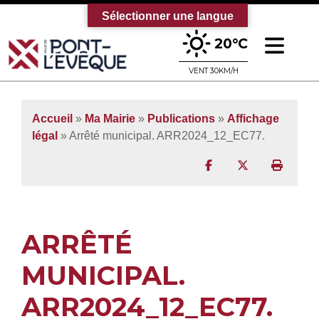
Sélectionner une langue
Ouv
20°C
Bienvenue sur le site officiel de la vi
VENT 30KM/H
Accueil
»
Ma Mairie
»
Publications
»
Affichage
légal
» Arrêté municipal. ARR2024_12_EC77.
Partager sur Facebo
Partager sur T
Imprim
ARRÊTÉ
MUNICIPAL.
ARR2024_12_EC77.