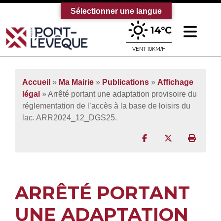
Sélectionner une langue
Ouv
14°C
Bienvenue sur le site officiel de la vi
VENT 10KM/H
Accueil
»
Ma Mairie
»
Publications
»
Affichage
légal
» Arrêté portant une adaptation provisoire du
réglementation de l’accès à la base de loisirs du
lac. ARR2024_12_DGS25.
Partager sur Facebo
Partager sur T
Imprim
ARRÊTÉ PORTANT
UNE ADAPTATION