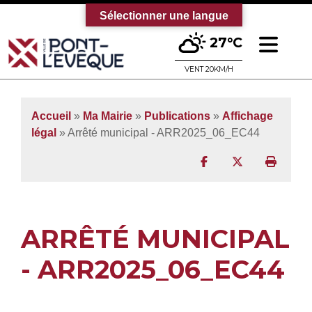
Sélectionner une langue
Ouv
27°C
Bienvenue sur le site officiel de la vi
VENT 20KM/H
Accueil
»
Ma Mairie
»
Publications
»
Affichage
légal
» Arrêté municipal - ARR2025_06_EC44
Partager sur Facebo
Partager sur T
Imprim
ARRÊTÉ MUNICIPAL
- ARR2025_06_EC44