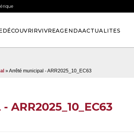
érique
officiel de la ville de Pont-l’Eveque
E
DÉCOUVRIR
VIVRE
AGENDA
ACTUALITES
al
» Arrêté municipal - ARR2025_10_EC63
- ARR2025_10_EC63