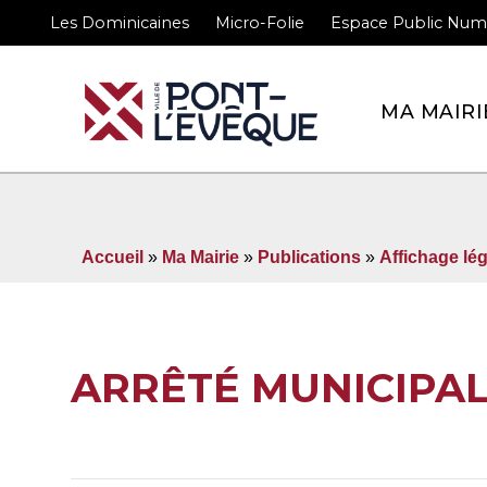
Les Dominicaines
Micro-Folie
Espace Public Num
Bienvenue sur le site 
MA MAIRI
Accueil
»
Ma Mairie
»
Publications
»
Affichage lég
ARRÊTÉ MUNICIPAL 