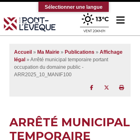
Sélectionner une langue
Ouv
13°C
Bienvenue sur le site officiel de la vi
VENT 20KM/H
Accueil
»
Ma Mairie
»
Publications
»
Affichage
légal
» Arrêté municipal temporaire portant
occupation du domaine public -
ARR2025_10_MANIF100
Partager sur Facebo
Partager sur T
Imprim
ARRÊTÉ MUNICIPAL
TEMPORAIRE