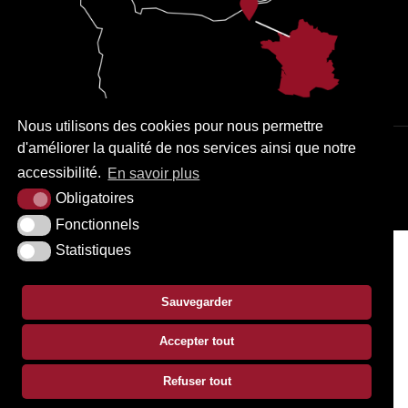
Nous utilisons des cookies pour nous permettre
d'améliorer la qualité de nos services ainsi que notre
PLAN DU SITE
MENTIONS LÉGALES
ACCESSIBILITÉ
accessibilité.
En savoir plus
KREA3
Obligatoires
Fonctionnels
Statistiques
Sauvegarder
Accepter tout
Refuser tout