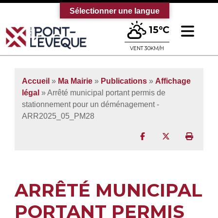
Sélectionner une langue
Ouv
15°C
Bienvenue sur le site officiel de la vi
VENT 30KM/H
Accueil
»
Ma Mairie
»
Publications
»
Affichage
légal
» Arrêté municipal portant permis de
stationnement pour un déménagement -
ARR2025_05_PM28
Partager sur Facebo
Partager sur T
Imprim
ARRÊTÉ MUNICIPAL
PORTANT PERMIS