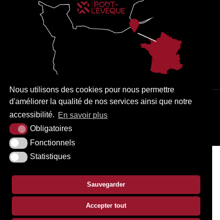
Nous utilisons des cookies pour nous permettre
d'améliorer la qualité de nos services ainsi que notre
PLAN DU SITE
MENTIONS LÉGALES
ACCESSIBILITÉ
accessibilité.
En savoir plus
KREA3
Obligatoires
Fonctionnels
Statistiques
Sauvegarder
Accepter tout