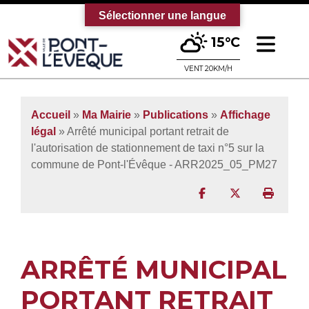
Sélectionner une langue
Ouv
15°C
Bienvenue sur le site officiel de la vi
VENT 20KM/H
Accueil
»
Ma Mairie
»
Publications
»
Affichage
légal
» Arrêté municipal portant retrait de
l'autorisation de stationnement de taxi n°5 sur la
commune de Pont-l'Évêque - ARR2025_05_PM27
Partager sur Facebo
Partager sur T
Imprim
ARRÊTÉ MUNICIPAL
PORTANT RETRAIT