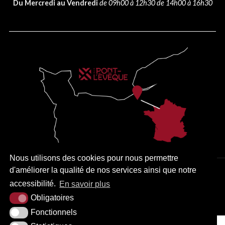
Du Mercredi au Vendredi
de 09h00 à 12h30 de 14h00 à 16h30
Nous utilisons des cookies pour nous permettre
d'améliorer la qualité de nos services ainsi que notre
PLAN DU SITE
MENTIONS LÉGALES
ACCESSIBILITÉ
accessibilité.
En savoir plus
KREA3
Obligatoires
Fonctionnels