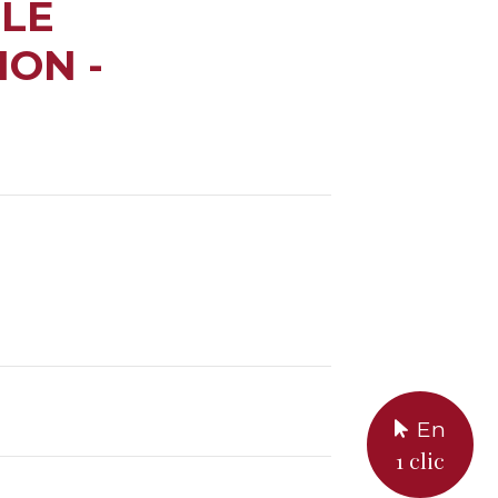
 LE
ON -
En
1 clic