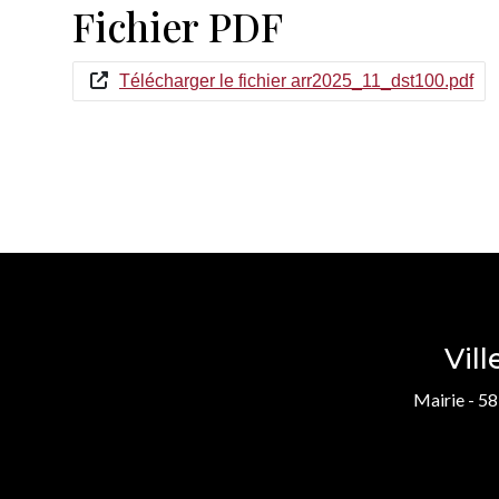
Fichier PDF
Télécharger le fichier arr2025_11_dst100.pdf
Vil
Mairie - 58