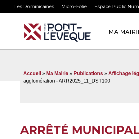
Les Dominicaines
Micro-Folie
Espace Public Num
Bienvenue sur le site 
MA MAIRI
Accueil
»
Ma Mairie
»
Publications
»
Affichage lég
agglomération - ARR2025_11_DST100
ARRÊTÉ MUNICIPA