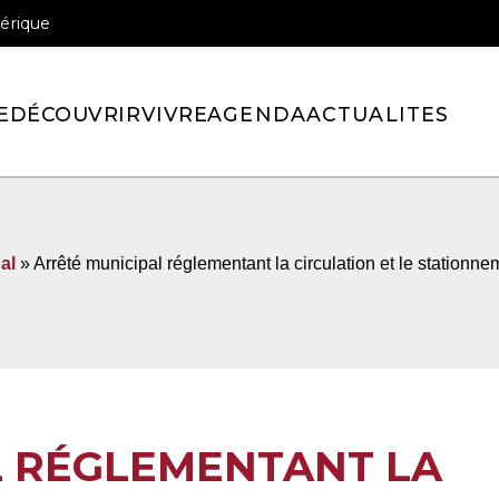
érique
officiel de la ville de Pont-l’Eveque
E
DÉCOUVRIR
VIVRE
AGENDA
ACTUALITES
al
» Arrêté municipal réglementant la circulation et le stationne
L RÉGLEMENTANT LA