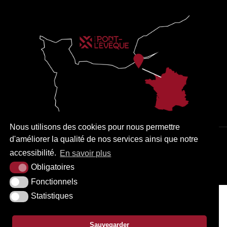
Nous utilisons des cookies pour nous permettre
d'améliorer la qualité de nos services ainsi que notre
PLAN DU SITE
MENTIONS LÉGALES
ACCESSIBILITÉ
accessibilité.
En savoir plus
KREA3
Obligatoires
Fonctionnels
Statistiques
Sauvegarder