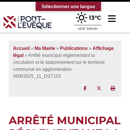
Sélectionner une langue
Ouv
13°C
Bienvenue sur le site officiel de la vi
VENT 10KM/H
Accueil
»
Ma Mairie
»
Publications
»
Affichage
légal
» Arrêté municipal réglementant la
circulation et le stationnement sur le territoire
communal en agglomération -
ARR2025_11_DST101
Partager sur Facebo
Partager sur T
Imprim
ARRÊTÉ MUNICIPAL