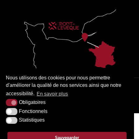
Nous utilisons des cookies pour nous permettre
d'améliorer la qualité de nos services ainsi que notre
PLAN DU SITE
MENTIONS LÉGALES
ACCESSIBILITÉ
accessibilité.
En savoir plus
KREA3
Obligatoires
Fonctionnels
Statistiques
Sauvegarder