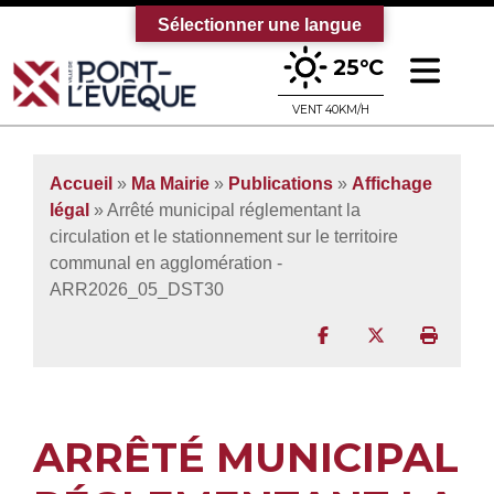
Sélectionner une langue
Ouv
25°C
Bienvenue sur le site officiel de la vi
VENT 40KM/H
Accueil
»
Ma Mairie
»
Publications
»
Affichage
légal
» Arrêté municipal réglementant la
circulation et le stationnement sur le territoire
communal en agglomération -
ARR2026_05_DST30
Partager sur Facebo
Partager sur T
Imprim
ARRÊTÉ MUNICIPAL