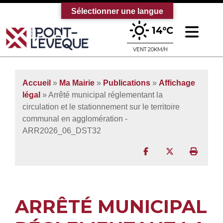
Sélectionner une langue
Ouv
14°C
Bienvenue sur le site officiel de la vi
VENT 20KM/H
Accueil
»
Ma Mairie
»
Publications
»
Affichage
légal
» Arrêté municipal réglementant la
circulation et le stationnement sur le territoire
communal en agglomération -
ARR2026_06_DST32
Partager sur Facebo
Partager sur T
Imprim
ARRÊTÉ MUNICIPAL