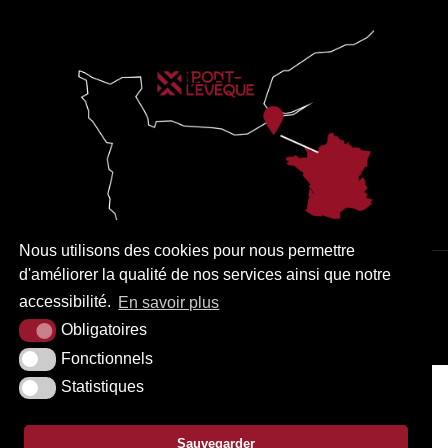
Nous utilisons des cookies pour nous permettre
d'améliorer la qualité de nos services ainsi que notre
PLAN DU SITE
MENTIONS LÉGALES
ACCESSIBILITÉ
accessibilité.
En savoir plus
KREA3
Obligatoires
Fonctionnels
Statistiques
Sauvegarder