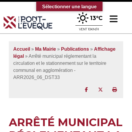
Sélectionner une langue
Ouv
13°C
Bienvenue sur le site officiel de la vi
VENT 10KM/H
Accueil
»
Ma Mairie
»
Publications
»
Affichage
légal
» Arrêté municipal réglementant la
circulation et le stationnement sur le territoire
communal en agglomération -
ARR2026_06_DST33
Partager sur Facebo
Partager sur T
Imprim
ARRÊTÉ MUNICIPAL