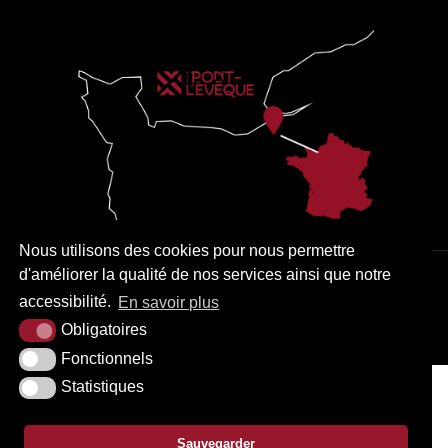
Nous utilisons des cookies pour nous permettre
d'améliorer la qualité de nos services ainsi que notre
PLAN DU SITE
MENTIONS LÉGALES
ACCESSIBILITÉ
accessibilité.
En savoir plus
KREA3
Obligatoires
Fonctionnels
Statistiques
Sauvegarder