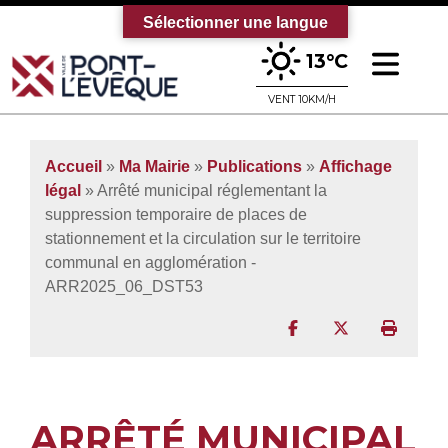
Sélectionner une langue
Ouv
13°C
Bienvenue sur le site officiel de la vi
VENT 10KM/H
Accueil
»
Ma Mairie
»
Publications
»
Affichage
légal
» Arrêté municipal réglementant la
suppression temporaire de places de
stationnement et la circulation sur le territoire
communal en agglomération -
ARR2025_06_DST53
Partager sur Facebo
Partager sur T
Imprim
ARRÊTÉ MUNICIPAL