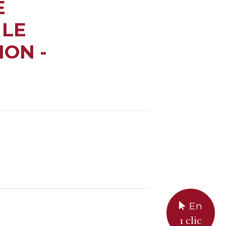
E
 LE
ON -
En
1 clic