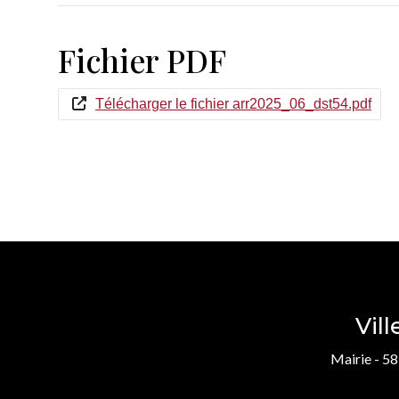
Fichier PDF
Télécharger le fichier arr2025_06_dst54.pdf
Vil
Mairie - 58