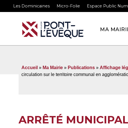
Les Dominicaines
Micro-Folie
Espace Public Num
Bienvenue sur le site 
MA MAIRI
Accueil
»
Ma Mairie
»
Publications
»
Affichage lég
circulation sur le territoire communal en agglomé
ARRÊTÉ MUNICIPA