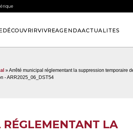
érique
officiel de la ville de Pont-l’Eveque
E
DÉCOUVRIR
VIVRE
AGENDA
ACTUALITES
al
» Arrêté municipal réglementant la suppression temporaire de
ration - ARR2025_06_DST54
L RÉGLEMENTANT LA