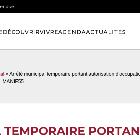
érique
officiel de la ville de Pont-l’Eveque
E
DÉCOUVRIR
VIVRE
AGENDA
ACTUALITES
al
» Arrêté municipal temporaire portant autorisation d'occupat
03_MANIF55
L TEMPORAIRE PORTAN