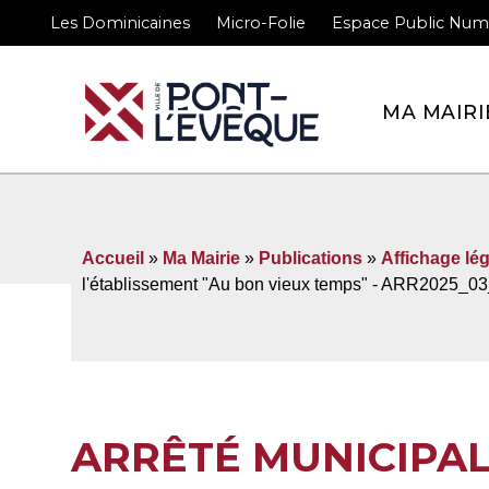
Les Dominicaines
Micro-Folie
Espace Public Num
Bienvenue sur le site 
MA MAIRI
Accueil
»
Ma Mairie
»
Publications
»
Affichage lég
l'établissement "Au bon vieux temps" - ARR2025_
ARRÊTÉ MUNICIPA