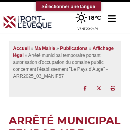
Sélectionner une langue
Ouv
18°C
Bienvenue sur le site officiel de la vi
VENT 20KM/H
Accueil
»
Ma Mairie
»
Publications
»
Affichage
légal
» Arrêté municipal temporaire portant
autorisation d'occupation du domaine public
concernant l'établissement "Le Pays d'Auge" -
ARR2025_03_MANIF57
Partager sur Facebo
Partager sur T
Imprim
ARRÊTÉ MUNICIPAL