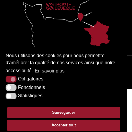
Nous utilisons des cookies pour nous permettre
d'améliorer la qualité de nos services ainsi que notre
PLAN DU SITE
MENTIONS LÉGALES
ACCESSIBILITÉ
accessibilité.
En savoir plus
KREA3
Obligatoires
Fonctionnels
Statistiques
Sauvegarder
Accepter tout