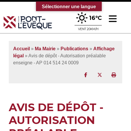
Sélectionner une langue
Ouv
16°C
Bienvenue sur le site officiel de la vi
VENT 20KM/H
Accueil
»
Ma Mairie
»
Publications
»
Affichage
légal
» Avis de dépôt - Autorisation préalable
enseigne - AP 014 514 24 0009
Partager sur Facebo
Partager sur T
Imprim
AVIS DE DÉPÔT -
AUTORISATION