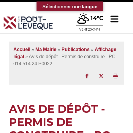
Sélectionner une langue
Ouv
14°C
Bienvenue sur le site officiel de la vi
VENT 20KM/H
Accueil
»
Ma Mairie
»
Publications
»
Affichage
légal
» Avis de dépôt - Permis de construire - PC
014 514 24 P0022
Partager sur Facebo
Partager sur T
Imprim
AVIS DE DÉPÔT -
PERMIS DE