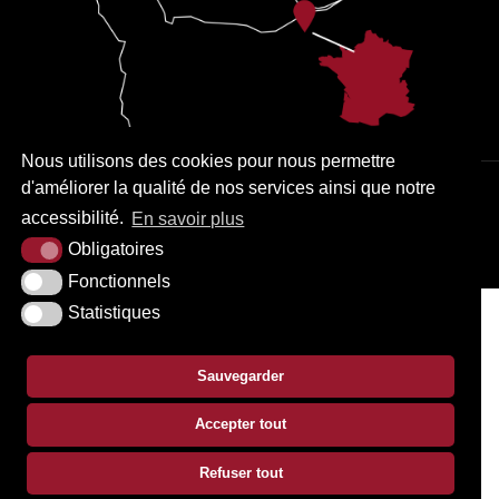
Nous utilisons des cookies pour nous permettre
d'améliorer la qualité de nos services ainsi que notre
PLAN DU SITE
MENTIONS LÉGALES
ACCESSIBILITÉ
accessibilité.
En savoir plus
KREA3
Obligatoires
Fonctionnels
Statistiques
Sauvegarder
Accepter tout
Refuser tout