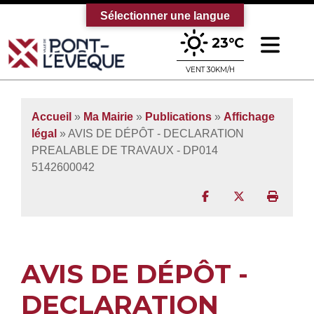
Sélectionner une langue
Ouv
23°C
Bienvenue sur le site officiel de la vi
VENT 30KM/H
Accueil
»
Ma Mairie
»
Publications
»
Affichage
légal
» AVIS DE DÉPÔT - DECLARATION
PREALABLE DE TRAVAUX - DP014
5142600042
Partager sur Facebo
Partager sur T
Imprim
AVIS DE DÉPÔT -
DECLARATION