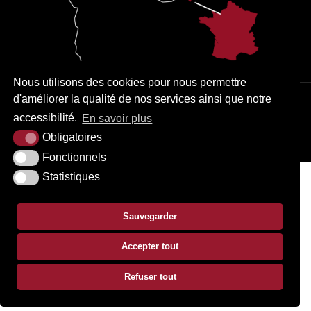
Nous utilisons des cookies pour nous permettre
d'améliorer la qualité de nos services ainsi que notre
PLAN DU SITE
MENTIONS LÉGALES
ACCESSIBILITÉ
accessibilité.
En savoir plus
KREA3
Obligatoires
Fonctionnels
Statistiques
Sauvegarder
Accepter tout
Refuser tout