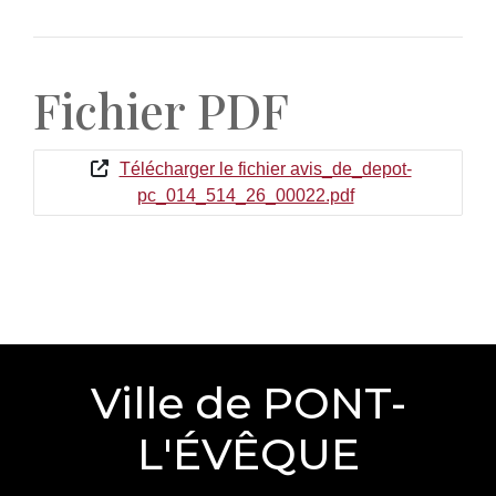
Fichier PDF
Télécharger le fichier avis_de_depot-
pc_014_514_26_00022.pdf
Ville de PONT-
L'ÉVÊQUE