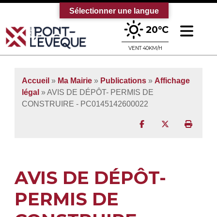
Sélectionner une langue
Ouv
20°C
Bienvenue sur le site officiel de la vi
VENT 40KM/H
Accueil
»
Ma Mairie
»
Publications
»
Affichage
légal
» AVIS DE DÉPÔT- PERMIS DE
CONSTRUIRE - PC0145142600022
Partager sur Facebo
Partager sur T
Imprim
AVIS DE DÉPÔT-
PERMIS DE