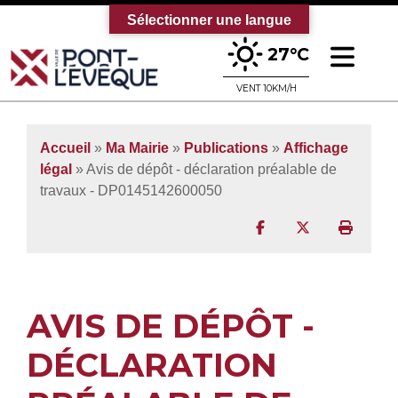
Sélectionner une langue
Ouv
27°C
Bienvenue sur le site officiel de la vi
VENT 10KM/H
Accueil
»
Ma Mairie
»
Publications
»
Affichage
légal
» Avis de dépôt - déclaration préalable de
travaux - DP0145142600050
Partager sur Facebo
Partager sur T
Imprim
AVIS DE DÉPÔT -
DÉCLARATION