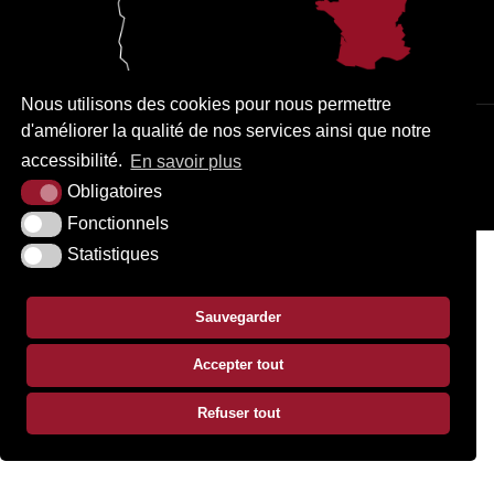
Nous utilisons des cookies pour nous permettre
d'améliorer la qualité de nos services ainsi que notre
PLAN DU SITE
MENTIONS LÉGALES
ACCESSIBILITÉ
accessibilité.
En savoir plus
KREA3
Obligatoires
Fonctionnels
Statistiques
Sauvegarder
Accepter tout
Refuser tout