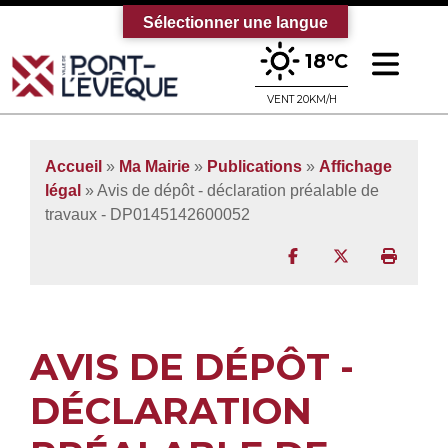
Sélectionner une langue
Ouv
18°C
Bienvenue sur le site officiel de la vi
VENT 20KM/H
Accueil
»
Ma Mairie
»
Publications
»
Affichage
légal
» Avis de dépôt - déclaration préalable de
travaux - DP0145142600052
Partager sur Facebo
Partager sur T
Imprim
AVIS DE DÉPÔT -
DÉCLARATION