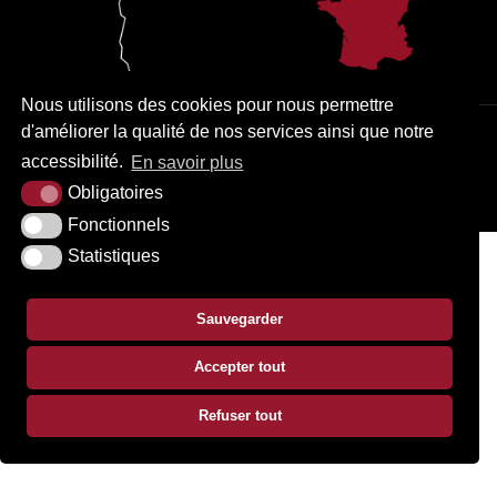
Nous utilisons des cookies pour nous permettre
d'améliorer la qualité de nos services ainsi que notre
PLAN DU SITE
MENTIONS LÉGALES
ACCESSIBILITÉ
accessibilité.
En savoir plus
KREA3
Obligatoires
Fonctionnels
Statistiques
Sauvegarder
Accepter tout
Refuser tout