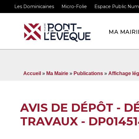
Les Dominicaines
Micro-Folie
Espace Public Num
Bienvenue sur le site 
MA MAIRI
Accueil
»
Ma Mairie
»
Publications
»
Affichage lég
AVIS DE DÉPÔT - 
TRAVAUX - DP0145