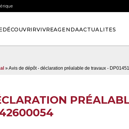
érique
officiel de la ville de Pont-l’Eveque
E
DÉCOUVRIR
VIVRE
AGENDA
ACTUALITES
al
» Avis de dépôt - déclaration préalable de travaux - DP014
DÉCLARATION PRÉALAB
142600054