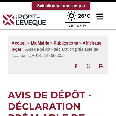
Sélectionner une langue
Ouv
26°C
Bienvenue sur le site officiel de la vi
VENT 40KM/H
Accueil
»
Ma Mairie
»
Publications
»
Affichage
légal
» Avis de dépôt - déclaration préalable de
travaux - DP0145142600055
Partager sur Facebo
Partager sur T
Imprim
AVIS DE DÉPÔT -
DÉCLARATION