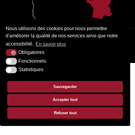
Nous utilisons des cookies pour nous permettre
d'améliorer la qualité de nos services ainsi que notre
PLAN DU SITE
MENTIONS LÉGALES
ACCESSIBILITÉ
accessibilité.
En savoir plus
KREA3
Obligatoires
Fonctionnels
Statistiques
Sauvegarder
Accepter tout
Refuser tout