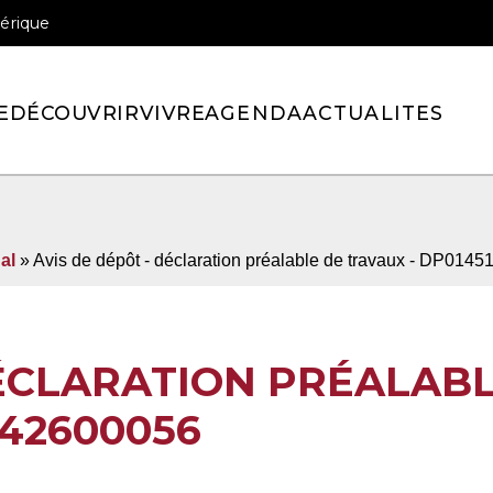
érique
officiel de la ville de Pont-l’Eveque
E
DÉCOUVRIR
VIVRE
AGENDA
ACTUALITES
al
» Avis de dépôt - déclaration préalable de travaux - DP014
DÉCLARATION PRÉALAB
142600056