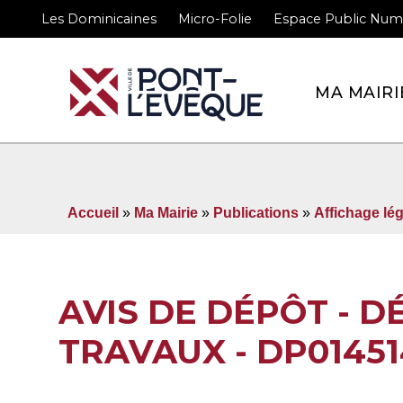
Les Dominicaines
Micro-Folie
Espace Public Num
Bienvenue sur le site 
MA MAIRI
Accueil
»
Ma Mairie
»
Publications
»
Affichage lég
AVIS DE DÉPÔT - 
TRAVAUX - DP0145