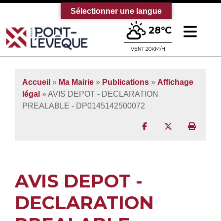
Sélectionner une langue
Ouv
28°C
Bienvenue sur le site officiel de la vi
VENT 20KM/H
Accueil
»
Ma Mairie
»
Publications
»
Affichage
légal
» AVIS DEPOT - DECLARATION
PREALABLE - DP0145142500072
Partager sur Facebo
Partager sur T
Imprim
AVIS DEPOT -
DECLARATION