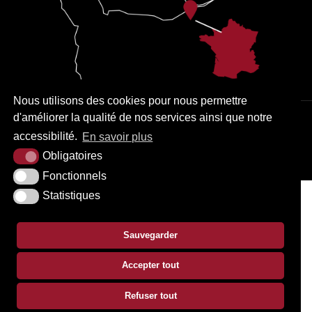
Nous utilisons des cookies pour nous permettre
d'améliorer la qualité de nos services ainsi que notre
PLAN DU SITE
MENTIONS LÉGALES
ACCESSIBILITÉ
accessibilité.
En savoir plus
KREA3
Obligatoires
Fonctionnels
Statistiques
Sauvegarder
Accepter tout
Refuser tout