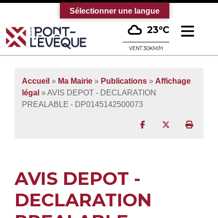
Sélectionner une langue
Ouv
23°C
Bienvenue sur le site officiel de la vi
VENT 30KM/H
Accueil
»
Ma Mairie
»
Publications
»
Affichage
légal
» AVIS DEPOT - DECLARATION
PREALABLE - DP0145142500073
Partager sur Facebo
Partager sur T
Imprim
AVIS DEPOT -
DECLARATION