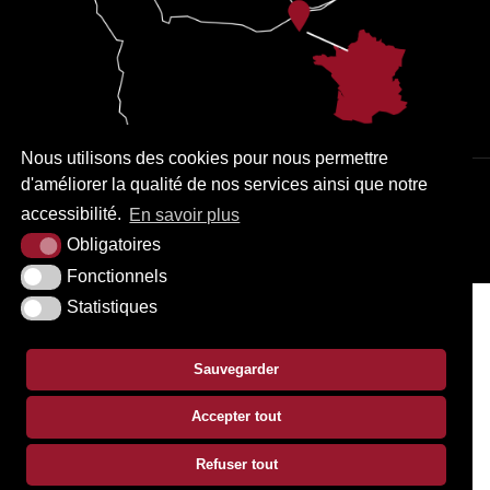
Nous utilisons des cookies pour nous permettre
d'améliorer la qualité de nos services ainsi que notre
PLAN DU SITE
MENTIONS LÉGALES
ACCESSIBILITÉ
accessibilité.
En savoir plus
KREA3
Obligatoires
Fonctionnels
Statistiques
Sauvegarder
Accepter tout
Refuser tout