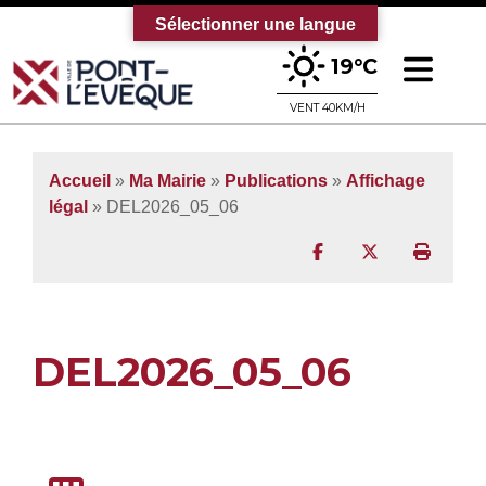
Sélectionner une langue
Ouv
19°C
Bienvenue sur le site officiel de la vi
VENT 40KM/H
Accueil
»
Ma Mairie
»
Publications
»
Affichage
légal
» DEL2026_05_06
Partager sur Facebo
Partager sur T
Imprim
DEL2026_05_06