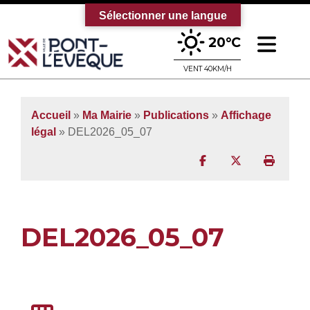
Sélectionner une langue
Ouv
20°C
Bienvenue sur le site officiel de la vi
VENT 40KM/H
Accueil
»
Ma Mairie
»
Publications
»
Affichage
légal
» DEL2026_05_07
Partager sur Facebo
Partager sur T
Imprim
DEL2026_05_07