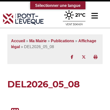
Sélectionner une langue
Ouv
21°C
Bienvenue sur le site officiel de la vi
VENT 30KM/H
Accueil
»
Ma Mairie
»
Publications
»
Affichage
légal
» DEL2026_05_08
Partager sur Facebo
Partager sur T
Imprim
DEL2026_05_08