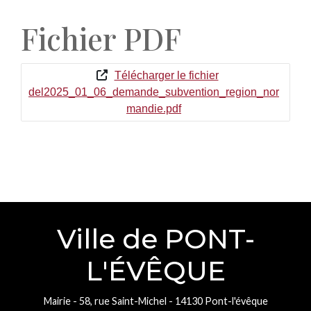
Fichier PDF
Télécharger le fichier
del2025_01_06_demande_subvention_region_nor
mandie.pdf
Ville de PONT-
L'ÉVÊQUE
Mairie - 58, rue Saint-Michel - 14130 Pont-l'évêque