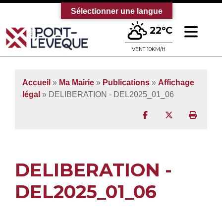
Sélectionner une langue
Ouv
22°C
Bienvenue sur le site officiel de la vi
VENT 10KM/H
Accueil
»
Ma Mairie
»
Publications
»
Affichage
légal
» DELIBERATION - DEL2025_01_06
Partager sur Facebo
Partager sur T
Imprim
DELIBERATION -
DEL2025_01_06