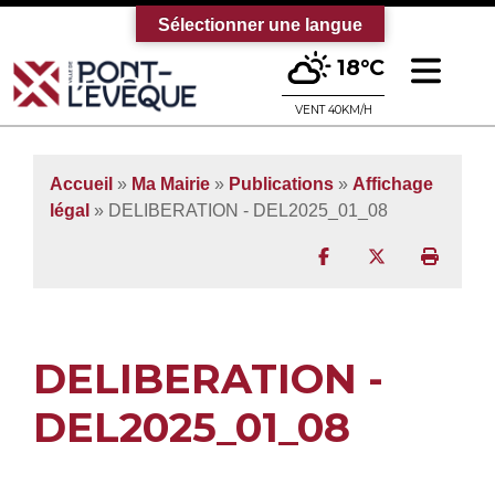
Sélectionner une langue
Ouv
18°C
Bienvenue sur le site officiel de la vi
VENT 40KM/H
Accueil
»
Ma Mairie
»
Publications
»
Affichage
légal
» DELIBERATION - DEL2025_01_08
Partager sur Facebo
Partager sur T
Imprim
DELIBERATION -
DEL2025_01_08