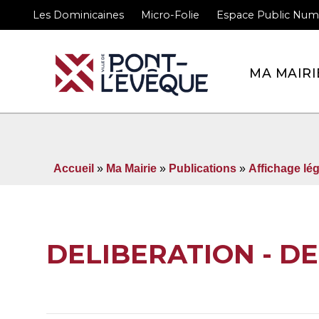
Les Dominicaines
Micro-Folie
Espace Public Num
Bienvenue sur le site 
MA MAIRI
Accueil
»
Ma Mairie
»
Publications
»
Affichage lég
DELIBERATION - DE