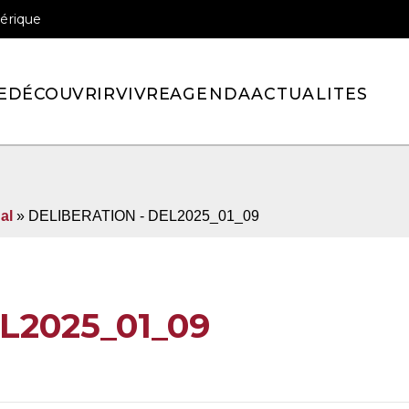
érique
officiel de la ville de Pont-l’Eveque
E
DÉCOUVRIR
VIVRE
AGENDA
ACTUALITES
al
» DELIBERATION - DEL2025_01_09
L2025_01_09