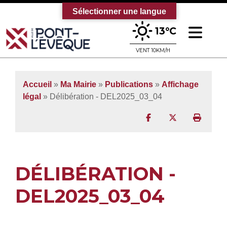
Sélectionner une langue
Ouv
13°C
Bienvenue sur le site officiel de la vi
VENT 10KM/H
Accueil
»
Ma Mairie
»
Publications
»
Affichage
légal
» Délibération - DEL2025_03_04
Partager sur Facebo
Partager sur T
Imprim
DÉLIBÉRATION -
DEL2025_03_04