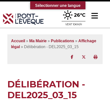
Sélectionner une langue
Ouv
26°C
Bienvenue sur le site officiel de la vi
VENT 10KM/H
Accueil
»
Ma Mairie
»
Publications
»
Affichage
légal
» Délibération - DEL2025_03_15
Partager sur Facebo
Partager sur T
Imprim
DÉLIBÉRATION -
DEL2025_03_15