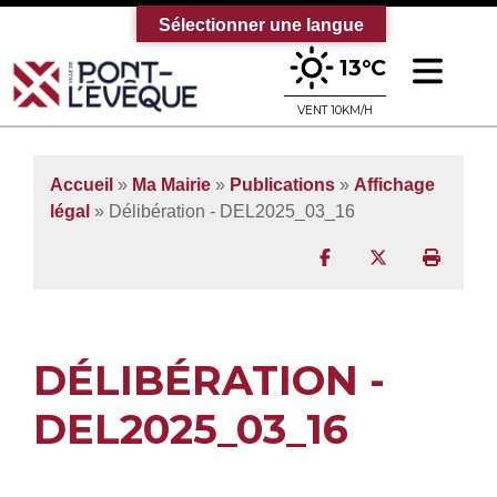
Sélectionner une langue
Ouv
13°C
Bienvenue sur le site officiel de la vi
VENT 10KM/H
Accueil
»
Ma Mairie
»
Publications
»
Affichage
légal
» Délibération - DEL2025_03_16
Partager sur Facebo
Partager sur T
Imprim
DÉLIBÉRATION -
DEL2025_03_16