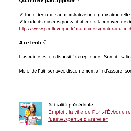
𝗤𝘂𝗮𝗻𝗱 𝗻𝗲 𝗽𝗮𝘀 𝗮𝗽𝗽𝗲𝗹𝗲𝗿 ?
✔ Toute demande administrative ou organisationnelle
✔ Incidents mineurs pouvant attendre la réouverture d
https://www.pontleveque.fr/ma-mairie/signaler-un-incid
𝗔̀ 𝗿𝗲𝘁𝗲𝗻𝗶𝗿 👇
L’astreinte est un dispositif exceptionnel. Son utilisa
Merci de l’utiliser avec discernement afin d’assurer son
Actualité précédente
Emploi : la ville de Pont-l'Évêque 
futur.e Agent.e d'Entretien