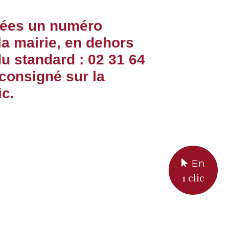
nnées un numéro
 la mairie, en dehors
u standard : 02 31 64
 consigné sur la
ic.
En
1 clic