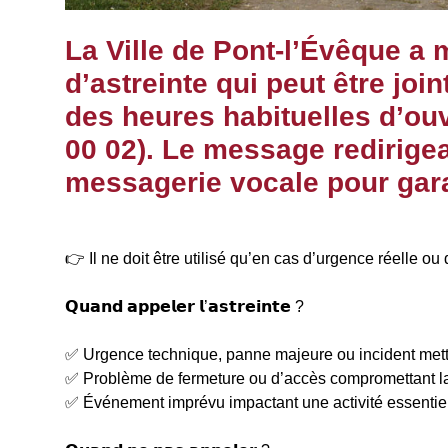
La Ville de Pont-l’Évêque a
d’astreinte qui peut être joi
des heures habituelles d’ou
00 02). Le message redirigea
messagerie vocale pour garan
👉 Il ne doit être utilisé qu’en cas d’urgence réelle ou 
𝗤𝘂𝗮𝗻𝗱 𝗮𝗽𝗽𝗲𝗹𝗲𝗿 𝗹’𝗮𝘀𝘁𝗿𝗲𝗶𝗻𝘁𝗲 ?
✅ Urgence technique, panne majeure ou incident mett
✅ Problème de fermeture ou d’accès compromettant la
✅ Événement imprévu impactant une activité essentie