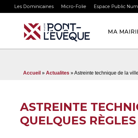
Les Dominicaines
Micro-Folie
Espace Public Num
Bienvenue sur le site 
MA MAIRI
Accueil
»
Actualites
» Astreinte technique de la vil
ASTREINTE TECHNIQ
QUELQUES RÈGLES