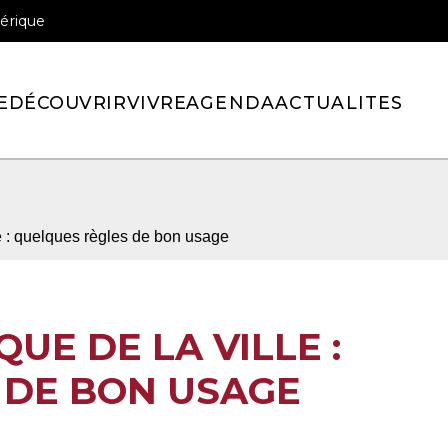
érique
officiel de la ville de Pont-l’Eveque
E
DÉCOUVRIR
VIVRE
AGENDA
ACTUALITES
le : quelques règles de bon usage
UE DE LA VILLE :
 DE BON USAGE