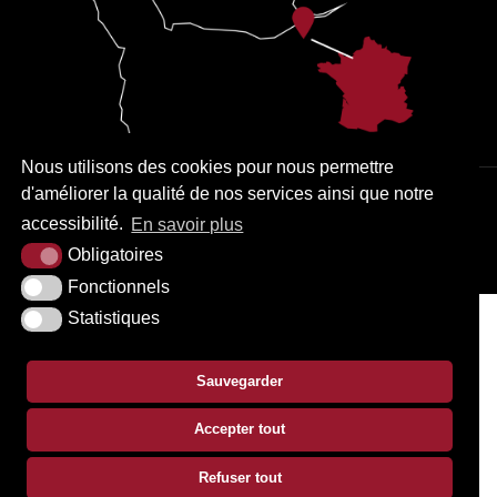
Nous utilisons des cookies pour nous permettre
d'améliorer la qualité de nos services ainsi que notre
PLAN DU SITE
MENTIONS LÉGALES
ACCESSIBILITÉ
accessibilité.
En savoir plus
KREA3
Obligatoires
Fonctionnels
Statistiques
Sauvegarder
Accepter tout
Refuser tout