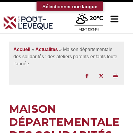
Sélectionner une langue
Ouv
20°C
Bienvenue sur le site officiel de la vi
VENT 10KM/H
Accueil
»
Actualites
» Maison départementale
des solidarités : des ateliers parents-enfants toute
l’année
Partager sur Facebo
Partager sur T
Imprim
MAISON
DÉPARTEMENTALE