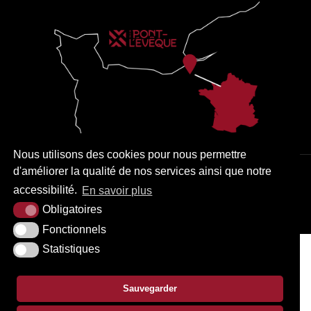
Nous utilisons des cookies pour nous permettre
d'améliorer la qualité de nos services ainsi que notre
PLAN DU SITE
MENTIONS LÉGALES
ACCESSIBILITÉ
accessibilité.
En savoir plus
KREA3
Obligatoires
Fonctionnels
Statistiques
Sauvegarder