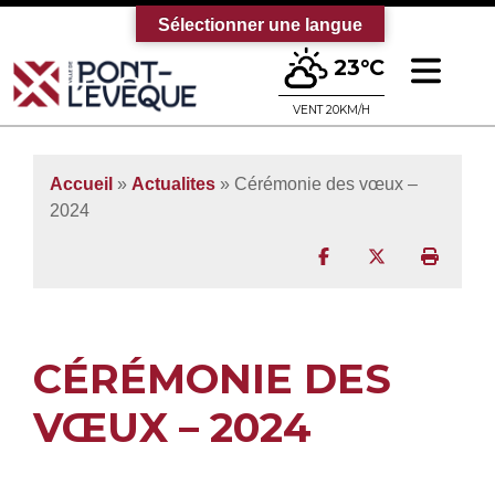
Sélectionner une langue
Ouv
23°C
Bienvenue sur le site officiel de la vi
VENT 20KM/H
Accueil
»
Actualites
» Cérémonie des vœux –
2024
Partager sur Facebo
Partager sur T
Imprim
CÉRÉMONIE DES
VŒUX – 2024