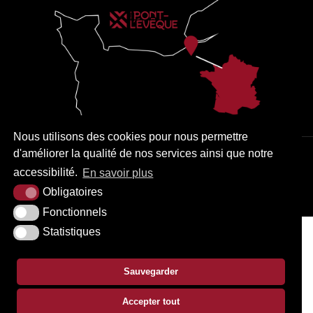
Nous utilisons des cookies pour nous permettre
d'améliorer la qualité de nos services ainsi que notre
PLAN DU SITE
MENTIONS LÉGALES
ACCESSIBILITÉ
accessibilité.
En savoir plus
KREA3
Obligatoires
Fonctionnels
Statistiques
Sauvegarder
Accepter tout