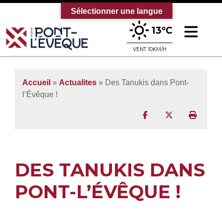
Sélectionner une langue
Ouv
13°C
Bienvenue sur le site officiel de la vi
VENT 10KM/H
Accueil
»
Actualites
» Des Tanukis dans Pont-
l’Évêque !
Partager sur Facebo
Partager sur T
Imprim
DES TANUKIS DANS
PONT-L’ÉVÊQUE !