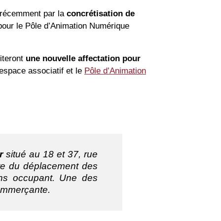
récemment
par
la
concrétisation
de
pour
le
Pôle
d’Animation
Numérique
literont
une
nouvelle
affectation
pour
 espace associatif et le
Pôle d’Animation
r
situé au 18 et 37, rue
uite du déplacement des
ans occupant. Une des
commerçante.