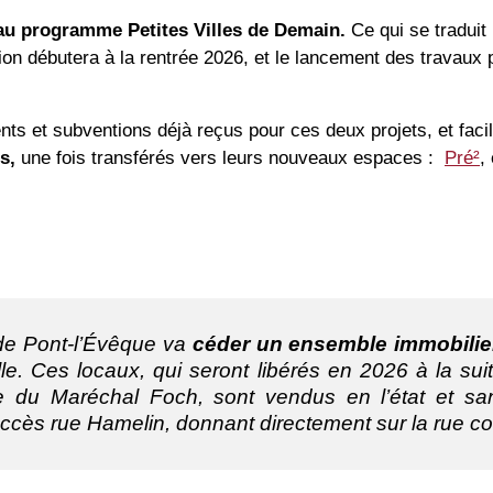
au
programme
Petites
Villes
de
Demain.
Ce
qui
se
traduit
tion
débutera
à
la
rentrée
2026,
et
le
lancement
des
travaux
ents
et
subventions
déjà
reçus
pour
ces
deux
projets,
et
faci
es,
une
fois
transférés
vers
leurs
nouveaux
espaces :
Pré²
,
 de Pont-l’Évêque va
céder un ensemble immobilie
ille. Ces locaux, qui seront libérés en 2026 à la s
e du Maréchal Foch, sont vendus en l’état et s
accès rue Hamelin, donnant directement sur la rue 