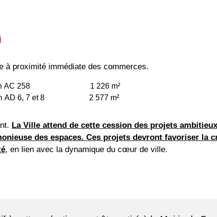
i
ille à proximité immédiate des commerces.
AC 258 1 226 m²
6, 7 et 8 2 577 m²
ant.
La Ville attend de cette cession des projets ambitieux
onieuse des espaces. Ces projets devront favoriser la c
té
, en lien avec la dynamique du cœur de ville.