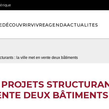
érique
E
DÉCOUVRIR
VIVRE
AGENDA
ACTUALITES
lle de Pont-l’Eveque
turants : la ville met en vente deux bâtiments
PROJETS STRUCTURAN
VENTE DEUX BÂTIMENTS