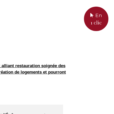
En
1 clic
 alliant restauration soignée des
réation de logements et pourront