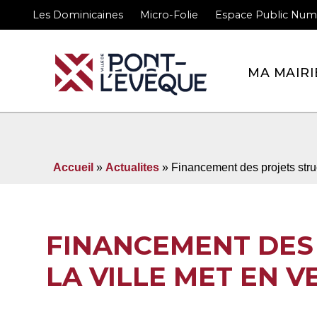
Les Dominicaines
Micro-Folie
Espace Public Num
MA MAIRI
Bienvenue sur le site officiel de la vi
Accueil
»
Actualites
» Financement des projets struc
FINANCEMENT DES 
LA VILLE MET EN 