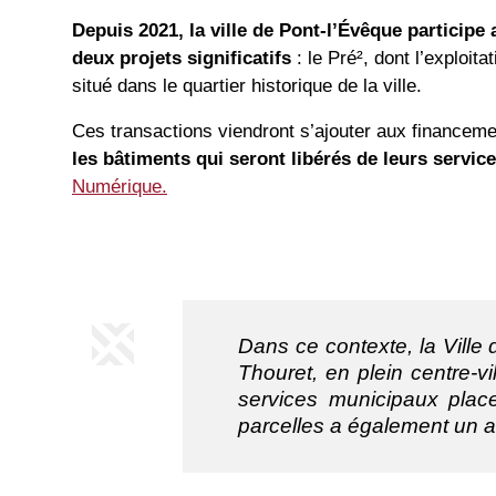
Depuis
2021,
la
ville
de
Pont-l’Évêque
participe
deux
projets
significatifs
:
le
Pré²,
dont
l’exploita
situé
dans
le
quartier
historique
de
la
ville.
Ces
transactions
viendront
s’ajouter
aux
financem
les
bâtiments
qui
seront
libérés
de
leurs
servic
Numérique.
Dans ce contexte, la Ville
Thouret, en plein centre-v
services municipaux plac
parcelles a également un 