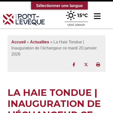
Sélectionner une langue
Ouv
15°C
Bienvenue sur le site officiel de la vi
VENT 20KM/H
Accueil
»
Actualites
» La Haie Tondue |
Inauguration de l’échangeur ce mardi 20 janvier
2026
Partager sur Facebo
Partager sur T
Imprim
LA HAIE TONDUE |
INAUGURATION DE