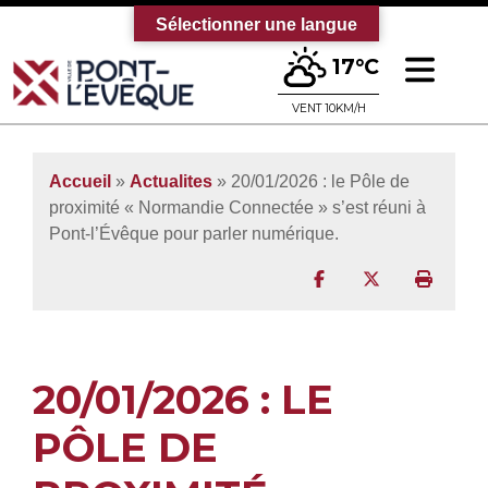
Sélectionner une langue
Ouv
17°C
Bienvenue sur le site officiel de la vi
VENT 10KM/H
Accueil
»
Actualites
» 20/01/2026 : le Pôle de
proximité « Normandie Connectée » s’est réuni à
Pont-l’Évêque pour parler numérique.
Partager sur Facebo
Partager sur T
Imprim
20/01/2026 : LE
PÔLE DE