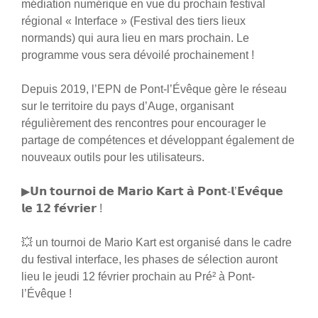
médiation numérique en vue du prochain festival
régional « Interface » (Festival des tiers lieux
normands) qui aura lieu en mars prochain. Le
programme vous sera dévoilé prochainement !
Depuis 2019, l’EPN de Pont-l’Évêque gère le réseau
sur le territoire du pays d’Auge, organisant
régulièrement des rencontres pour encourager le
partage de compétences et développant également de
nouveaux outils pour les utilisateurs.
▶𝗨𝗻 𝘁𝗼𝘂𝗿𝗻𝗼𝗶 𝗱𝗲 𝗠𝗮𝗿𝗶𝗼 𝗞𝗮𝗿𝘁 𝗮̀ 𝗣𝗼𝗻𝘁-𝗹’𝗘́𝘃𝗲̂𝗾𝘂𝗲
𝗹𝗲 𝟭𝟮 𝗳𝗲́𝘃𝗿𝗶𝗲𝗿 !
💥 un tournoi de Mario Kart est organisé dans le cadre
du festival interface, les phases de sélection auront
lieu le jeudi 12 février prochain au Pré² à Pont-
l’Évêque !