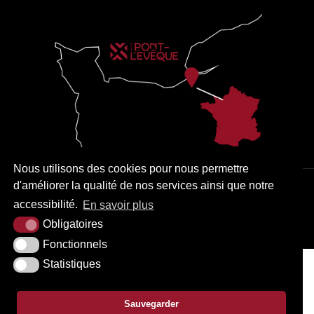
Nous utilisons des cookies pour nous permettre
d'améliorer la qualité de nos services ainsi que notre
PLAN DU SITE
MENTIONS LÉGALES
ACCESSIBILITÉ
accessibilité.
En savoir plus
KREA3
Obligatoires
Fonctionnels
Statistiques
Sauvegarder