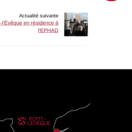
Actualité suivante
t-l'Évêque en résidence à
l'EPHAD