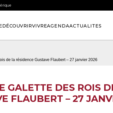
érique
officiel de la ville de Pont-l’Eveque
E
DÉCOUVRIR
VIVRE
AGENDA
ACTUALITES
 rois de la résidence Gustave Flaubert – 27 janvier 2026
E GALETTE DES ROIS D
E FLAUBERT – 27 JANV