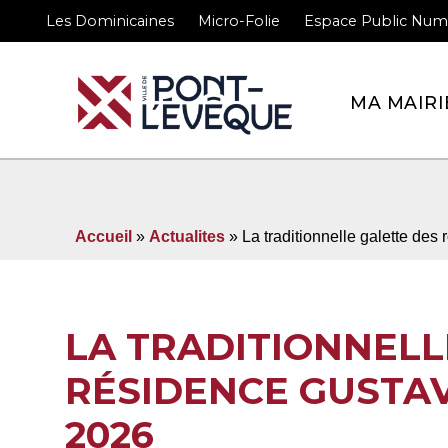
Les Dominicaines
Micro-Folie
Espace Public Num
Bienvenue sur le site 
MA MAIRI
Accueil
»
Actualites
» La traditionnelle galette des
LA TRADITIONNELL
RÉSIDENCE GUSTAV
2026