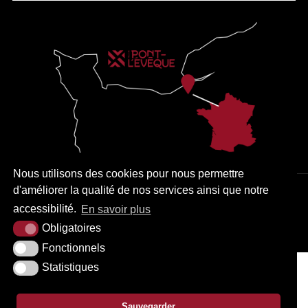
Nous utilisons des cookies pour nous permettre
d'améliorer la qualité de nos services ainsi que notre
PLAN DU SITE
MENTIONS LÉGALES
ACCESSIBILITÉ
accessibilité.
En savoir plus
KREA3
Obligatoires
Fonctionnels
Statistiques
Sauvegarder