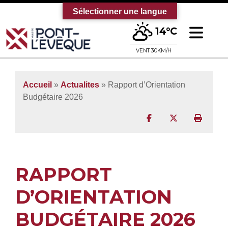
Sélectionner une langue
Ouv
14°C
Bienvenue sur le site officiel de la vi
VENT 30KM/H
Accueil
»
Actualites
» Rapport d’Orientation
Budgétaire 2026
Partager sur Facebo
Partager sur T
Imprim
RAPPORT
D’ORIENTATION
BUDGÉTAIRE 2026