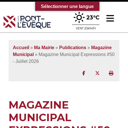
Sélectionner une langue
Ouv
23°C
Bienvenue sur le site officiel de la vi
VENT 20KM/H
Accueil
»
Ma Mairie
»
Publications
»
Magazine
Municipal
» Magazine Municipal Expressions #50
- Juillet 2026
Partager sur Facebo
Partager sur T
Imprim
MAGAZINE
MUNICIPAL