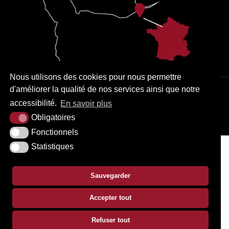
Nous utilisons des cookies pour nous permettre
d'améliorer la qualité de nos services ainsi que notre
PLAN DU SITE
MENTIONS LÉGALES
ACCESSIBILITÉ
accessibilité.
En savoir plus
KREA3
Obligatoires
Fonctionnels
Statistiques
Sauvegarder
Accepter tout
Refuser tout