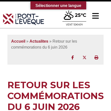
Sélectionner une langue
Ouv
25°C
Bienvenue sur le site officiel de la vi
VENT 10KM/H
Accueil
»
Actualites
» Retour sur les
commémorations du 6 juin 2026
Partager sur Facebo
Partager sur T
Imprim
RETOUR SUR LES
COMMÉMORATIONS
DU 6 JUIN 2026