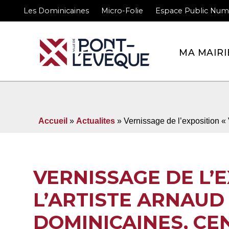
Les Dominicaines
Micro-Folie
Espace Public Num
Bienvenue sur le site 
MA MAIRI
Accueil
»
Actualites
» Vernissage de l’exposition « 
VERNISSAGE DE L’E
L’ARTISTE ARNAU
DOMINICAINES, CE