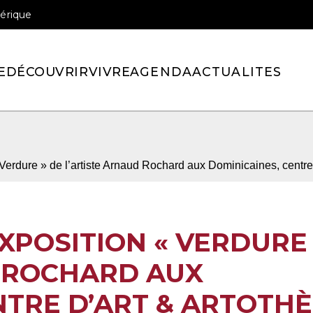
érique
officiel de la ville de Pont-l’Eveque
E
DÉCOUVRIR
VIVRE
AGENDA
ACTUALITES
Verdure » de l’artiste Arnaud Rochard aux Dominicaines, centre
XPOSITION « VERDURE 
D ROCHARD AUX
NTRE D’ART & ARTOTH