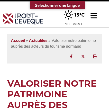
Sélectionner une langue
Ouv
13°C
Bienvenue sur le site officiel de la vi
VENT 10KM/H
Accueil
»
Actualites
» Valoriser notre patrimoine
auprès des acteurs du tourisme normand
Partager sur Facebo
Partager sur T
Imprim
VALORISER NOTRE
PATRIMOINE
AUPRÈS DES