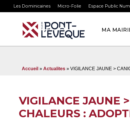
Les Dominicaines
Micro-Folie
Espace Public Num
Bienvenue sur le site 
MA MAIRI
Accueil
»
Actualites
» VIGILANCE JAUNE > CAN
VIGILANCE JAUNE 
CHALEURS : ADOPT