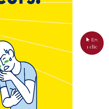
En
1 clic