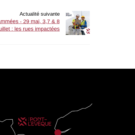
Actualité suivante
ammées - 29 mai, 3,7 & 8
uillet : les rues impactées