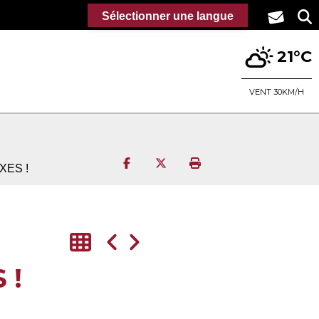
Sélectionner une langue
21°C
VENT 30KM/H
Partager sur Facebook
Partager sur Twitter
Imprimer la page
XES !
 !