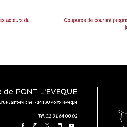
es acteurs du
Coupures de courant progr
j
le de PONT-L'ÉVÊQUE
, rue Saint-Michel - 14130 Pont-l'évêque
Tél. 02 31 64 00 02
Suivez-nous sur
Suivez-nous sur
Suivez-nous sur
Suivez-nous sur
Suivez-nous sur