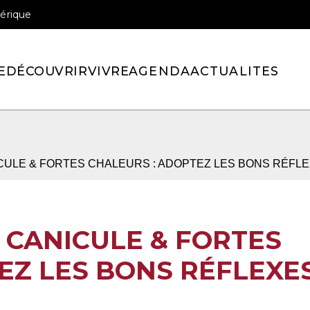
érique
officiel de la ville de Pont-l’Eveque
E
DÉCOUVRIR
VIVRE
AGENDA
ACTUALITES
ICULE & FORTES CHALEURS : ADOPTEZ LES BONS RÉFLE
> CANICULE & FORTES
EZ LES BONS RÉFLEXES